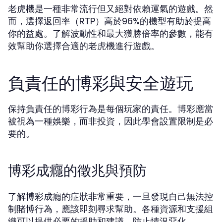
老虎機是一種非常流行但又絕對依賴運氣的遊戲。然
而，選擇返回率（RTP）高於96%的機型有助於提高
你的益處。了解波動性和最大獲勝倍率的參數，能有
效幫助你選擇合適的老虎機進行遊戲。
負責任的博彩與安全遊玩
保持負責任的博彩行為是每個玩家的責任。博彩應當
被視為一種娛樂，而非投資，因此學會設置限制是必
要的。
博彩成癮的徵兆與預防
了解博彩成癮的症狀非常重要，一旦發現自己無法控
制賭博行為，應該即刻尋求幫助。各種資源和支援組
織可以提供必要的援助和建議，防止情況惡化。