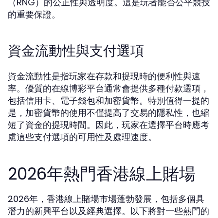
（RNG）的公正性與透明度。這是玩者能否公平競技
的重要保證。
資金流動性與支付選項
資金流動性是指玩家在存款和提現時的便利性與速
率。優質的在線博彩平台通常會提供多種付款選項，
包括信用卡、電子錢包和加密貨幣。特別值得一提的
是，加密貨幣的使用不僅提高了交易的隱私性，也縮
短了資金的提現時間。因此，玩家在選擇平台時應考
慮這些支付選項的可用性及處理速度。
2026年熱門香港線上賭場
2026年，香港線上賭場市場蓬勃發展，包括多個具
潛力的新興平台以及經典選擇。以下將對一些熱門的