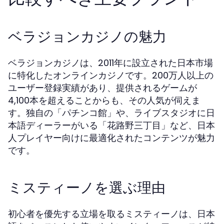
ベラジョンカジノの魅力
ベラジョンカジノは、2011年に設立された日本市場
に特化したオンラインカジノです。200万人以上の
ユーザー登録実績があり、提供されるゲームが
4,100本を超えることからも、その人気が伺えま
す。独自の「パチンコ館」や、ライブスタジオに日
本語ディーラーがいる「花路野三丁目」など、日本
人プレイヤー向けに最適化されたコンテンツが魅力
です。
ミスティーノを選ぶ理由
初心者を優先する立場を取るミスティーノは、日本