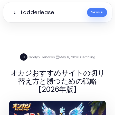
Ladderlease
L
News
Carolyn Hendriks
·
May 6, 2026
·
Gambling
C
オカジおすすめサイトの切り
替え方と勝つための戦略
【2026年版】