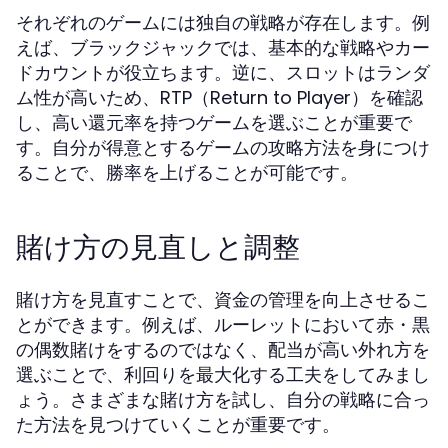
それぞれのゲームには独自の戦略が存在します。例
えば、ブラックジャックでは、基本的な戦略やカー
ドカウントが役立ちます。逆に、スロットはランダ
ム性が高いため、RTP（Return to Player）を確認
し、高い還元率を持つゲームを選ぶことが重要で
す。自分が得意とするゲームの攻略方法を身につけ
ることで、勝率を上げることが可能です。
賭け方の見直しと調整
賭け方を見直すことで、資金の管理を向上させるこ
とができます。例えば、ルーレットにおいて赤・黒
の偶数賭けをするのではなく、配当が高い外れ方を
選ぶことで、利回りを最大化する工夫をしてみまし
ょう。さまざまな賭け方を試し、自分の戦略に合っ
た方法を見つけていくことが重要です。