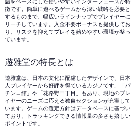
語をベースにした使いやすいインターフェースが特
徴です。簡単に遊べるゲームから深い戦略を必要と
するものまで、幅広いラインナップでプレイヤーに
リーチしています。入金不要ボーナスも提供してお
り、リスクを抑えてプレイを始めやすい環境が整っ
ています。
遊雅堂の特長とは
遊雅堂は、日本の文化に配慮したデザインで、日本
人プレイヤーから好評を得ているカジノです。「パ
チンコ館」や「花路野三丁目」もあり、現地のプレ
イヤーのニーズに応える独自セクションが充実して
います。ゲームの選定方針はデータベースに基づい
ており、トラッキングできる情報量の多さも嬉しい
ポイントです。