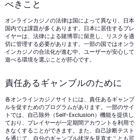
べきこと
オンラインカジノの法律は国によって異なり、日本
国内では課題が多くあります。日本に居住するプレ
イヤーは、法律による賭博罪に留意し、リスクを適
切に管理する必要があります。一部の国ではオンラ
インカジノの合法化が進む中、ユーザーが安心して
遊べる環境を選ぶことが肝心です。
責任あるギャンブルのために
各オンラインカジノサイトには、責任あるギャンブ
ルを促すためのプログラムがあります。一部のサイ
トでは、自己除外（Self-Exclusion）機能を提供し
ており、プレイヤーが一定期間アカウントを利用で
きなくすることができます。また、自己診断テスト
を通じて、自分のギャンブル状況を見直すことも可