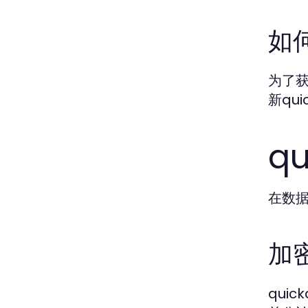
如
为了
新qu
q
在数据
加
qui