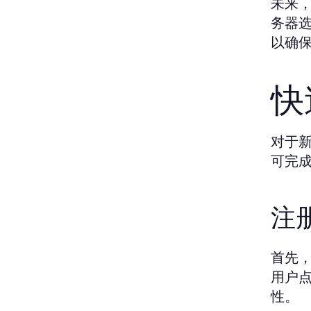
未来，
务器选
以确
快
对于新
可完
注
首先，
用户
性。