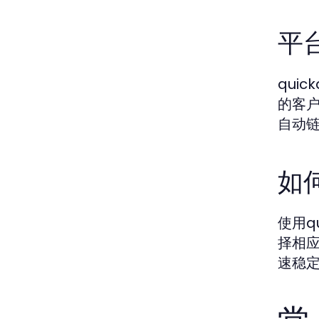
平
qui
的客
自动
如
使用q
择相应
速稳