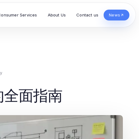
Consumer Services
About Us
Contact us
News
gy
化的全面指南