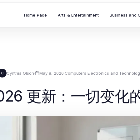
Home Page
Arts & Entertainment
Business and 
Cynthia Olson
·
May 8, 2026
·
Computers Electronics and Technolo
C
q 2026 更新：一切变