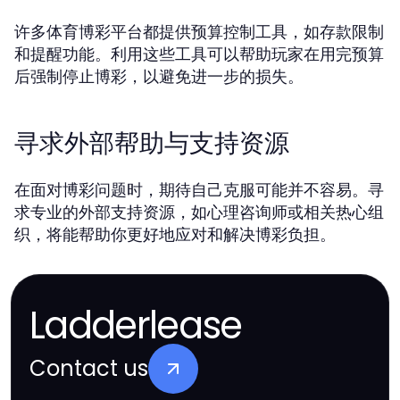
许多体育博彩平台都提供预算控制工具，如存款限制
和提醒功能。利用这些工具可以帮助玩家在用完预算
后强制停止博彩，以避免进一步的损失。
寻求外部帮助与支持资源
在面对博彩问题时，期待自己克服可能并不容易。寻
求专业的外部支持资源，如心理咨询师或相关热心组
织，将能帮助你更好地应对和解决博彩负担。
Ladderlease
Contact us