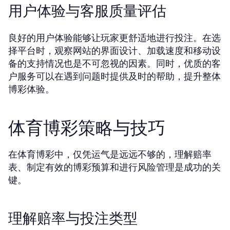
用户体验与客服质量评估
良好的用户体验能够让玩家更舒适地进行投注。在选
择平台时，观察网站的界面设计、加载速度和移动设
备的支持情况也是不可忽视的因素。同时，优质的客
户服务可以在遇到问题时提供及时的帮助，提升整体
博彩体验。
体育博彩策略与技巧
在体育博彩中，仅凭运气是远远不够的，理解赔率
表、制定有效的博彩预算和进行风险管理是成功的关
键。
理解赔率与投注类型