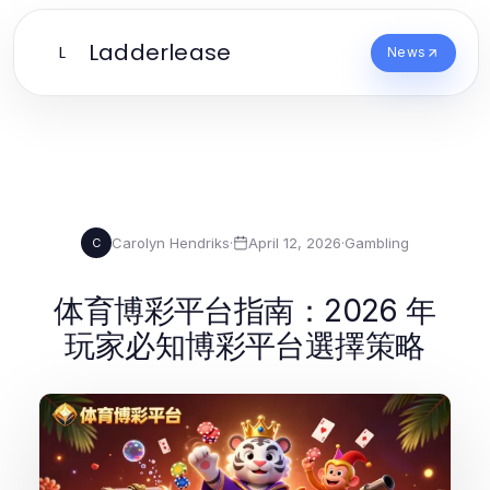
Ladderlease
L
News
Carolyn Hendriks
·
April 12, 2026
·
Gambling
C
体育博彩平台指南：2026 年
玩家必知博彩平台選擇策略