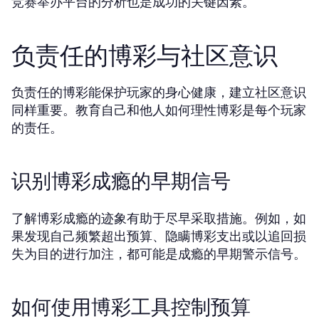
竞赛举办平台的分析也是成功的关键因素。
负责任的博彩与社区意识
负责任的博彩能保护玩家的身心健康，建立社区意识
同样重要。教育自己和他人如何理性博彩是每个玩家
的责任。
识别博彩成瘾的早期信号
了解博彩成瘾的迹象有助于尽早采取措施。例如，如
果发现自己频繁超出预算、隐瞒博彩支出或以追回损
失为目的进行加注，都可能是成瘾的早期警示信号。
如何使用博彩工具控制预算