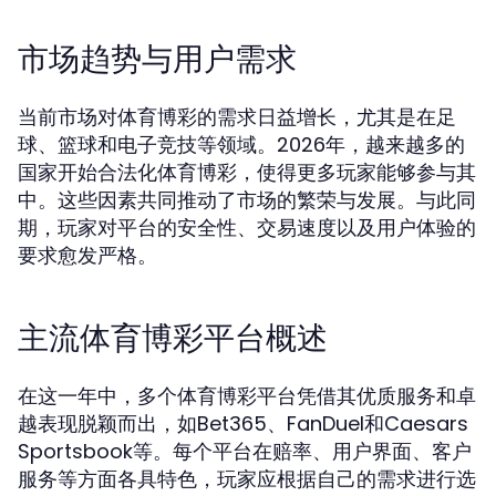
市场趋势与用户需求
当前市场对体育博彩的需求日益增长，尤其是在足
球、篮球和电子竞技等领域。2026年，越来越多的
国家开始合法化体育博彩，使得更多玩家能够参与其
中。这些因素共同推动了市场的繁荣与发展。与此同
期，玩家对平台的安全性、交易速度以及用户体验的
要求愈发严格。
主流体育博彩平台概述
在这一年中，多个体育博彩平台凭借其优质服务和卓
越表现脱颖而出，如Bet365、FanDuel和Caesars
Sportsbook等。每个平台在赔率、用户界面、客户
服务等方面各具特色，玩家应根据自己的需求进行选