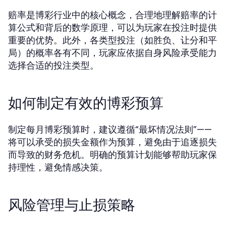
赔率是博彩行业中的核心概念，合理地理解赔率的计
算公式和背后的数学原理，可以为玩家在投注时提供
重要的优势。此外，各类型投注（如胜负、让分和平
局）的概率各有不同，玩家应依据自身风险承受能力
选择合适的投注类型。
如何制定有效的博彩预算
制定每月博彩预算时，建议遵循“最坏情况法则”——
将可以承受的损失金额作为预算，避免由于追逐损失
而导致的财务危机。明确的预算计划能够帮助玩家保
持理性，避免情感决策。
风险管理与止损策略