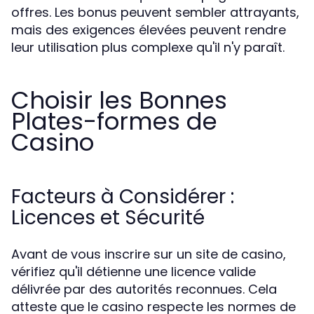
offres. Les bonus peuvent sembler attrayants,
mais des exigences élevées peuvent rendre
leur utilisation plus complexe qu'il n'y paraît.
Choisir les Bonnes
Plates-formes de
Casino
Facteurs à Considérer :
Licences et Sécurité
Avant de vous inscrire sur un site de casino,
vérifiez qu'il détienne une licence valide
délivrée par des autorités reconnues. Cela
atteste que le casino respecte les normes de