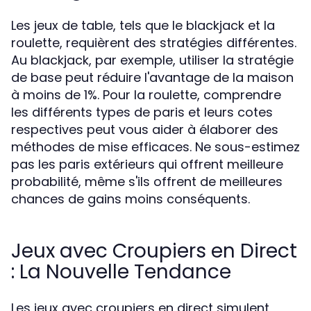
Les jeux de table, tels que le blackjack et la
roulette, requièrent des stratégies différentes.
Au blackjack, par exemple, utiliser la stratégie
de base peut réduire l'avantage de la maison
à moins de 1%. Pour la roulette, comprendre
les différents types de paris et leurs cotes
respectives peut vous aider à élaborer des
méthodes de mise efficaces. Ne sous-estimez
pas les paris extérieurs qui offrent meilleure
probabilité, même s'ils offrent de meilleures
chances de gains moins conséquents.
Jeux avec Croupiers en Direct
: La Nouvelle Tendance
Les jeux avec croupiers en direct simulent