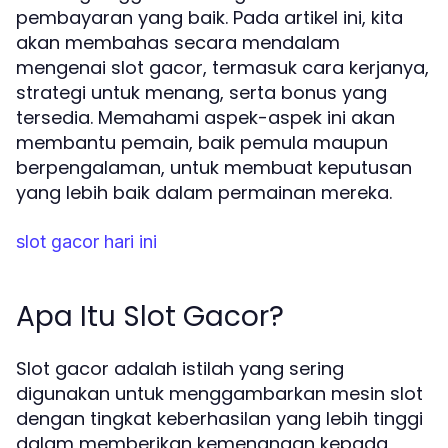
pembayaran yang baik. Pada artikel ini, kita
akan membahas secara mendalam
mengenai slot gacor, termasuk cara kerjanya,
strategi untuk menang, serta bonus yang
tersedia. Memahami aspek-aspek ini akan
membantu pemain, baik pemula maupun
berpengalaman, untuk membuat keputusan
yang lebih baik dalam permainan mereka.
slot gacor hari ini
Apa Itu Slot Gacor?
Slot gacor adalah istilah yang sering
digunakan untuk menggambarkan mesin slot
dengan tingkat keberhasilan yang lebih tinggi
dalam memberikan kemenangan kepada