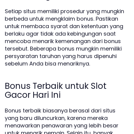
Setiap situs memiliki prosedur yang mungkin
berbeda untuk mengklaim bonus. Pastikan
untuk membaca syarat dan ketentuan yang
berlaku agar tidak ada kebingungan saat
mencoba menarik kemenangan dari bonus
tersebut. Beberapa bonus mungkin memiliki
persyaratan taruhan yang harus dipenuhi
sebelum Anda bisa menariknya.
Bonus Terbaik untuk Slot
Gacor Hari Ini
Bonus terbaik biasanya berasal dari situs
yang baru diluncurkan, karena mereka
menawarkan penawaran yang lebih besar
untuk menarik pemain. Selain itu, banyak