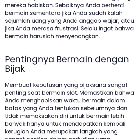
mereka habiskan. Sebaiknya Anda berhenti
bermain sementara jika Anda sudah kalah
sejumlah uang yang Anda anggap wajar, atau
jika Anda merasa frustrasi. Selalu ingat bahwa
bermain haruslah menyenangkan.
Pentingnya Bermain dengan
Bijak
Membuat keputusan yang bijaksana sangat
penting saat bermain slot. Memastikan bahwa
Anda menghabiskan waktu bermain dalam
batas yang Anda tentukan sebelumnya dan
tidak memaksakan diri untuk bermain lebih
banyak hanya untuk mendapatkan kembali
kerugian Anda merupakan langkah yang