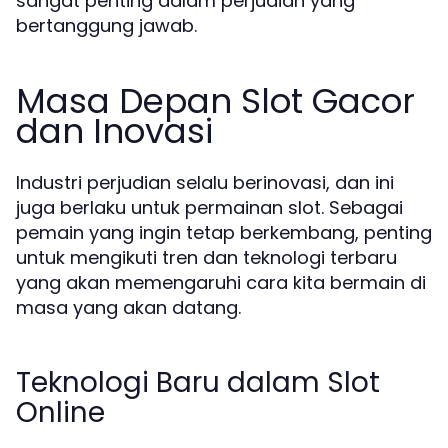
sangat penting dalam perjudian yang
bertanggung jawab.
Masa Depan Slot Gacor
dan Inovasi
Industri perjudian selalu berinovasi, dan ini
juga berlaku untuk permainan slot. Sebagai
pemain yang ingin tetap berkembang, penting
untuk mengikuti tren dan teknologi terbaru
yang akan memengaruhi cara kita bermain di
masa yang akan datang.
Teknologi Baru dalam Slot
Online