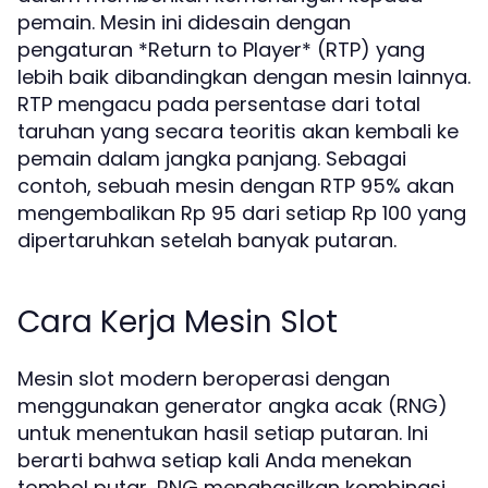
pemain. Mesin ini didesain dengan
pengaturan *Return to Player* (RTP) yang
lebih baik dibandingkan dengan mesin lainnya.
RTP mengacu pada persentase dari total
taruhan yang secara teoritis akan kembali ke
pemain dalam jangka panjang. Sebagai
contoh, sebuah mesin dengan RTP 95% akan
mengembalikan Rp 95 dari setiap Rp 100 yang
dipertaruhkan setelah banyak putaran.
Cara Kerja Mesin Slot
Mesin slot modern beroperasi dengan
menggunakan generator angka acak (RNG)
untuk menentukan hasil setiap putaran. Ini
berarti bahwa setiap kali Anda menekan
tombol putar, RNG menghasilkan kombinasi