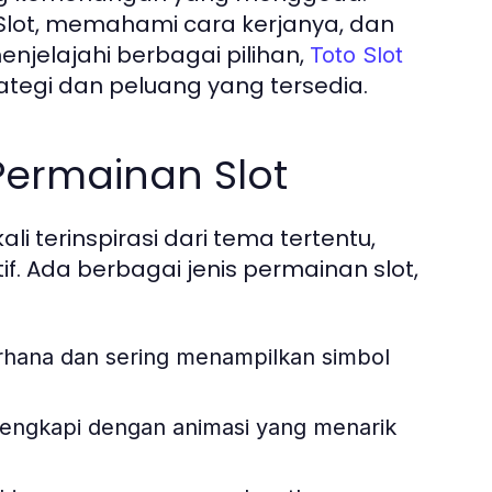
o Slot, memahami cara kerjanya, dan
jelajahi berbagai pilihan,
Toto Slot
egi dan peluang yang tersedia.
 Permainan Slot
li terinspirasi dari tema tertentu,
 Ada berbagai jenis permainan slot,
hana dan sering menampilkan simbol
ilengkapi dengan animasi yang menarik