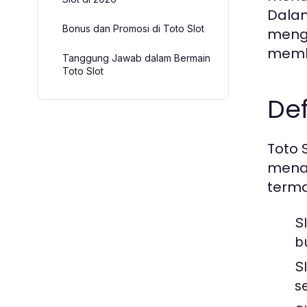
Dalam
Bonus dan Promosi di Toto Slot
menga
membe
Tanggung Jawab dalam Bermain
Toto Slot
Def
Toto 
menaw
terma
Sl
b
S
s