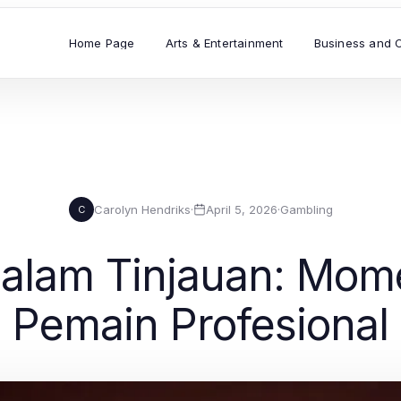
Home Page
Arts & Entertainment
Business and 
Carolyn Hendriks
·
April 5, 2026
·
Gambling
C
Dalam Tinjauan: Mom
Pemain Profesional