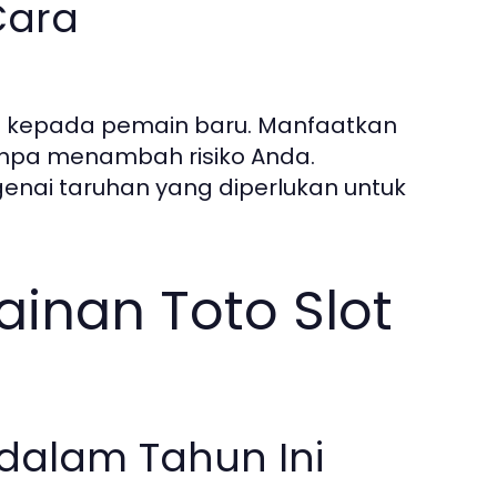
Cara
s kepada pemain baru. Manfaatkan
anpa menambah risiko Anda.
enai taruhan yang diperlukan untuk
ainan Toto Slot
 dalam Tahun Ini