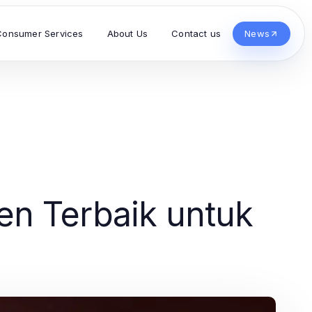
Consumer Services
About Us
Contact us
News
en Terbaik untuk