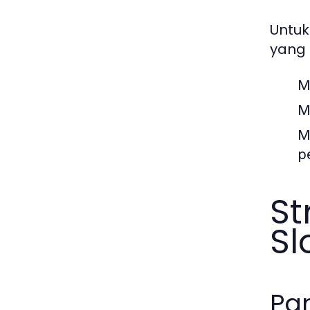
Untuk
yang 
M
M
M
p
St
Sl
Pa