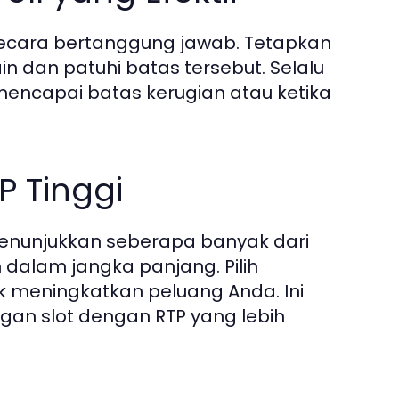
secara bertanggung jawab. Tetapkan
 dan patuhi batas tersebut. Selalu
encapai batas kerugian atau ketika
P Tinggi
menunjukkan seberapa banyak dari
dalam jangka panjang. Pilih
k meningkatkan peluang Anda. Ini
an slot dengan RTP yang lebih