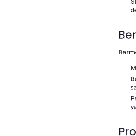
Sl
d
Ber
Berma
M
B
s
P
y
Pr