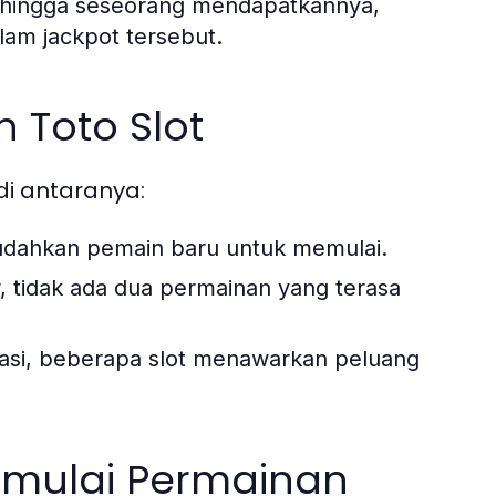
 hingga seseorang mendapatkannya,
lam jackpot tersebut.
 Toto Slot
di antaranya:
dahkan pemain baru untuk memulai.
, tidak ada dua permainan yang terasa
asi, beberapa slot menawarkan peluang
emulai Permainan