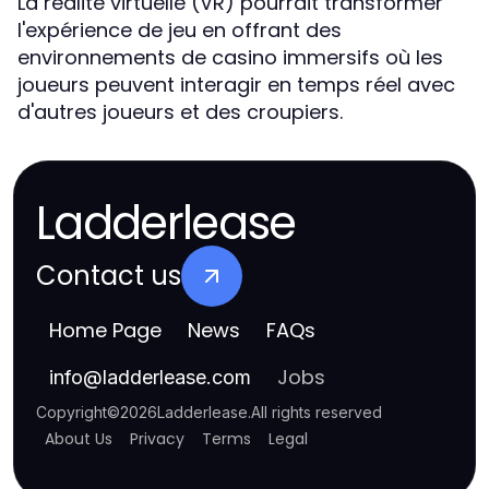
La réalité virtuelle (VR) pourrait transformer
l'expérience de jeu en offrant des
environnements de casino immersifs où les
joueurs peuvent interagir en temps réel avec
d'autres joueurs et des croupiers.
Ladderlease
Contact us
Home Page
News
FAQs
Jobs
info
@
ladderlease.com
Copyright
©
2026
Ladderlease
.
All rights reserved
About Us
Privacy
Terms
Legal