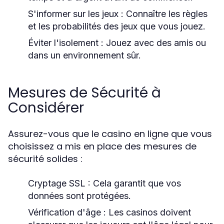
S'informer sur les jeux
: Connaître les règles
et les probabilités des jeux que vous jouez.
Éviter l'isolement
: Jouez avec des amis ou
dans un environnement sûr.
Mesures de Sécurité à
Considérer
Assurez-vous que le casino en ligne que vous
choisissez a mis en place des mesures de
sécurité solides :
Cryptage SSL
: Cela garantit que vos
données sont protégées.
Vérification d'âge
: Les casinos doivent