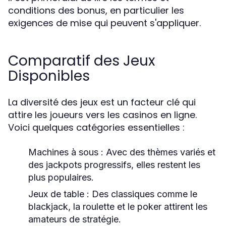
conditions des bonus, en particulier les
exigences de mise qui peuvent s'appliquer.
Comparatif des Jeux
Disponibles
La diversité des jeux est un facteur clé qui
attire les joueurs vers les casinos en ligne.
Voici quelques catégories essentielles :
Machines à sous :
Avec des thèmes variés et
des jackpots progressifs, elles restent les
plus populaires.
Jeux de table :
Des classiques comme le
blackjack, la roulette et le poker attirent les
amateurs de stratégie.