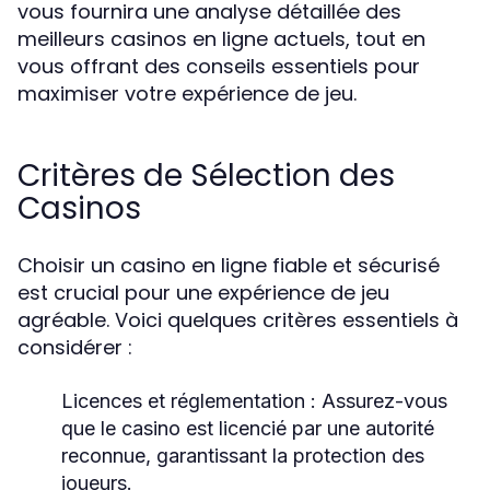
vous fournira une analyse détaillée des
meilleurs casinos en ligne actuels, tout en
vous offrant des conseils essentiels pour
maximiser votre expérience de jeu.
Critères de Sélection des
Casinos
Choisir un casino en ligne fiable et sécurisé
est crucial pour une expérience de jeu
agréable. Voici quelques critères essentiels à
considérer :
Licences et réglementation :
Assurez-vous
que le casino est licencié par une autorité
reconnue, garantissant la protection des
joueurs.