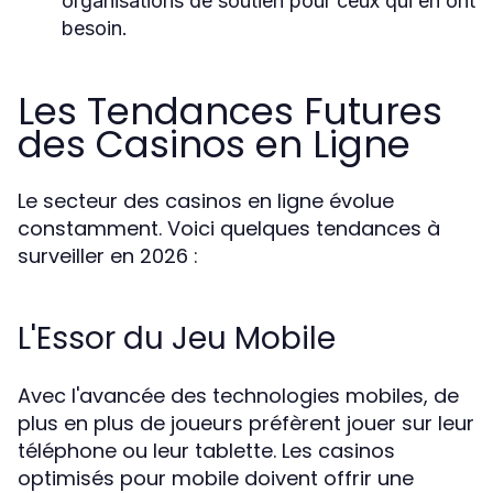
organisations de soutien pour ceux qui en ont
besoin.
Les Tendances Futures
des Casinos en Ligne
Le secteur des casinos en ligne évolue
constamment. Voici quelques tendances à
surveiller en 2026 :
L'Essor du Jeu Mobile
Avec l'avancée des technologies mobiles, de
plus en plus de joueurs préfèrent jouer sur leur
téléphone ou leur tablette. Les casinos
optimisés pour mobile doivent offrir une