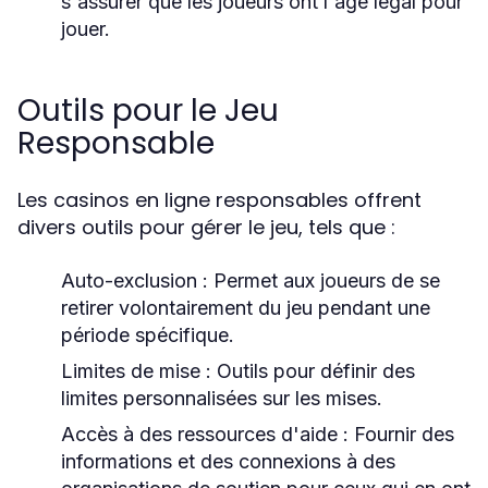
s'assurer que les joueurs ont l'âge légal pour
jouer.
Outils pour le Jeu
Responsable
Les casinos en ligne responsables offrent
divers outils pour gérer le jeu, tels que :
Auto-exclusion :
Permet aux joueurs de se
retirer volontairement du jeu pendant une
période spécifique.
Limites de mise :
Outils pour définir des
limites personnalisées sur les mises.
Accès à des ressources d'aide :
Fournir des
informations et des connexions à des