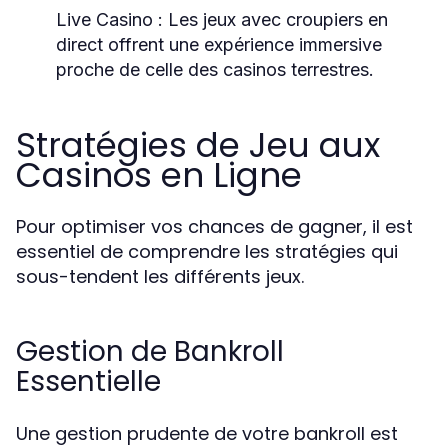
Live Casino :
Les jeux avec croupiers en
direct offrent une expérience immersive
proche de celle des casinos terrestres.
Stratégies de Jeu aux
Casinos en Ligne
Pour optimiser vos chances de gagner, il est
essentiel de comprendre les stratégies qui
sous-tendent les différents jeux.
Gestion de Bankroll
Essentielle
Une gestion prudente de votre bankroll est