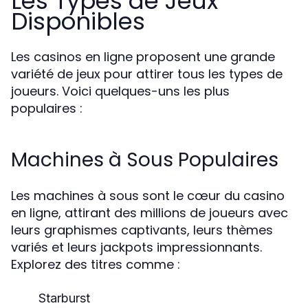
Les Types de Jeux
Disponibles
Les casinos en ligne proposent une grande
variété de jeux pour attirer tous les types de
joueurs. Voici quelques-uns les plus
populaires :
Machines à Sous Populaires
Les machines à sous sont le cœur du casino
en ligne, attirant des millions de joueurs avec
leurs graphismes captivants, leurs thèmes
variés et leurs jackpots impressionnants.
Explorez des titres comme :
Starburst