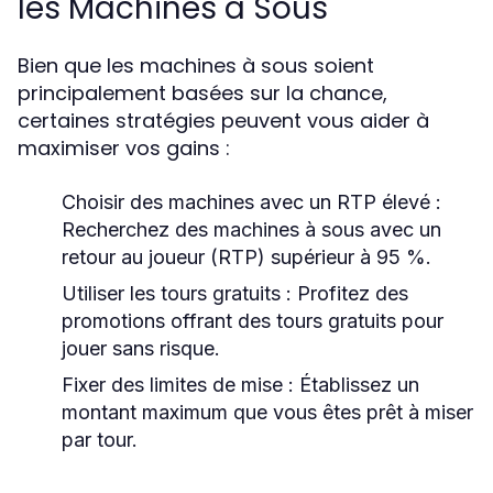
les Machines à Sous
Bien que les machines à sous soient
principalement basées sur la chance,
certaines stratégies peuvent vous aider à
maximiser vos gains :
Choisir des machines avec un RTP élevé :
Recherchez des machines à sous avec un
retour au joueur (RTP) supérieur à 95 %.
Utiliser les tours gratuits :
Profitez des
promotions offrant des tours gratuits pour
jouer sans risque.
Fixer des limites de mise :
Établissez un
montant maximum que vous êtes prêt à miser
par tour.