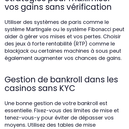
vos gains sans vérification
Utiliser des systèmes de paris comme le
ou le
peut
système Martingale
système Fibonacci
aider à gérer vos mises et vos pertes. Choisir
des jeux à forte rentabilité (RTP) comme le
blackjack ou certaines machines à sous peut
également augmenter vos chances de gains.
Gestion de bankroll dans les
casinos sans KYC
Une bonne gestion de votre bankroll est
essentielle. Fixez-vous des limites de mise et
tenez-vous-y pour éviter de dépasser vos
moyens. Utilisez des tables de mise