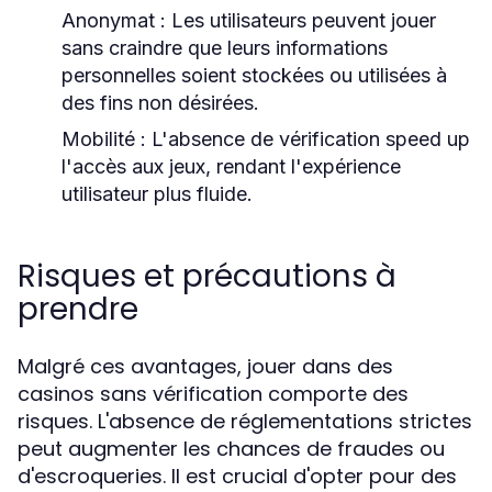
Anonymat :
Les utilisateurs peuvent jouer
sans craindre que leurs informations
personnelles soient stockées ou utilisées à
des fins non désirées.
Mobilité :
L'absence de vérification speed up
l'accès aux jeux, rendant l'expérience
utilisateur plus fluide.
Risques et précautions à
prendre
Malgré ces avantages, jouer dans des
casinos sans vérification comporte des
risques. L'absence de réglementations strictes
peut augmenter les chances de fraudes ou
d'escroqueries. Il est crucial d'opter pour des