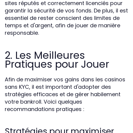
sites réputés et correctement licenciés pour
garantir la sécurité de vos fonds. De plus, il est
essentiel de rester conscient des limites de
temps et d'argent, afin de jouer de manière
responsable.
2. Les Meilleures
Pratiques pour Jouer
Afin de maximiser vos gains dans les casinos
sans KYC, il est important d'adopter des
stratégies efficaces et de gérer habilement
votre bankroll. Voici quelques
recommandations pratiques :
Stratégies pour maximiser