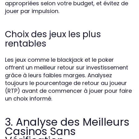
appropriées selon votre budget, et évitez de
jouer par impulsion.
Choix des jeux les plus
rentables
Les jeux comme le blackjack et le poker
offrent un meilleur retour sur investissement
grâce à leurs faibles marges. Analysez
toujours le pourcentage de retour au joueur
(RTP) avant de commencer à jouer pour faire
un choix informé.
3. Analyse des Meilleurs
Casinos Sans