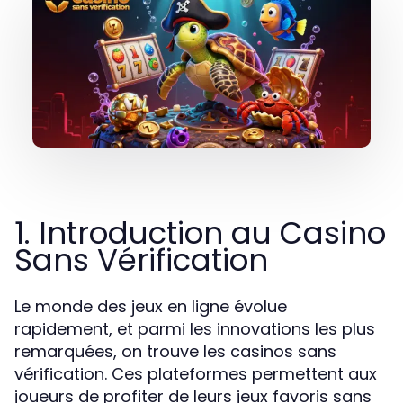
1. Introduction au Casino
Sans Vérification
Le monde des jeux en ligne évolue
rapidement, et parmi les innovations les plus
remarquées, on trouve les casinos sans
vérification. Ces plateformes permettent aux
joueurs de profiter de leurs jeux favoris sans