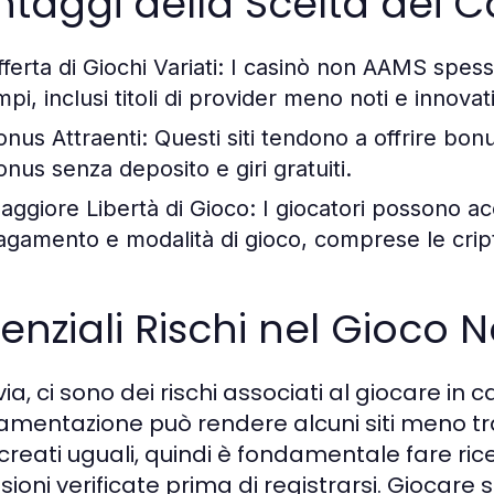
taggi della Scelta dei 
ferta di Giochi Variati:
I casinò non AAMS spesso 
pi, inclusi titoli di provider meno noti e innovati
onus Attraenti:
Questi siti tendono a offrire bon
onus senza deposito e giri gratuiti.
aggiore Libertà di Gioco:
I giocatori possono ac
agamento e modalità di gioco, comprese le crip
enziali Rischi nel Gioco
via, ci sono dei rischi associati al giocare i
amentazione può rendere alcuni siti meno tra
creati uguali, quindi è fondamentale fare ri
sioni verificate prima di registrarsi. Giocare