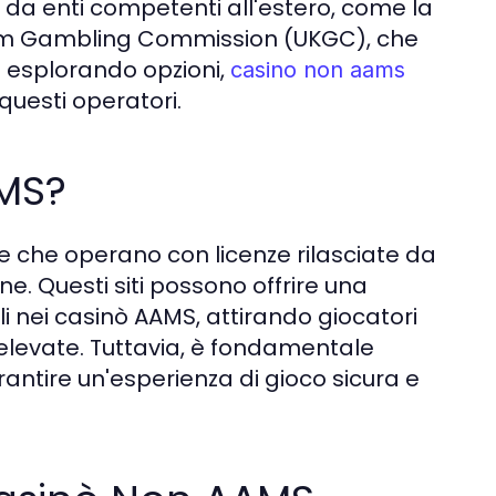
ti da enti competenti all'estero, come la
dom Gambling Commission (UKGC), che
i esplorando opzioni,
casino non aams
questi operatori.
MS?
e che operano con licenze rilasciate da
e. Questi siti possono offrire una
i nei casinò AAMS, attirando giocatori
 elevate. Tuttavia, è fondamentale
rantire un'esperienza di gioco sicura e