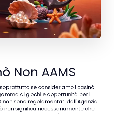
nò Non AAMS
 soprattutto se consideriamo i casinò
amma di giochi e opportunità per i
MS non sono regolamentati dall'Agenzia
iò non significa necessariamente che