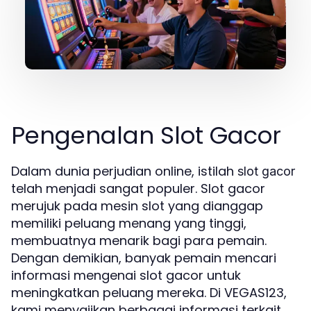
Pengenalan Slot Gacor
Dalam dunia perjudian online, istilah
slot gacor
telah menjadi sangat populer. Slot gacor
merujuk pada mesin slot yang dianggap
memiliki peluang menang yang tinggi,
membuatnya menarik bagi para pemain.
Dengan demikian, banyak pemain mencari
informasi mengenai slot gacor untuk
meningkatkan peluang mereka. Di VEGAS123,
kami menyajikan berbagai informasi terkait