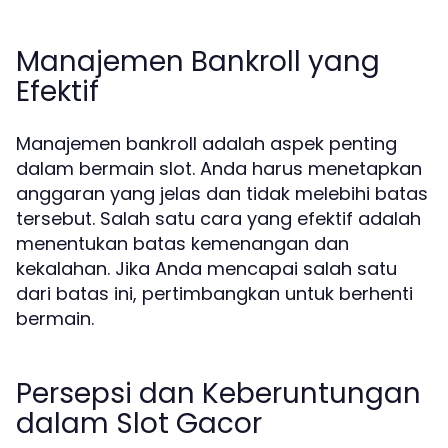
Manajemen Bankroll yang
Efektif
Manajemen bankroll adalah aspek penting
dalam bermain slot. Anda harus menetapkan
anggaran yang jelas dan tidak melebihi batas
tersebut. Salah satu cara yang efektif adalah
menentukan batas kemenangan dan
kekalahan. Jika Anda mencapai salah satu
dari batas ini, pertimbangkan untuk berhenti
bermain.
Persepsi dan Keberuntungan
dalam Slot Gacor