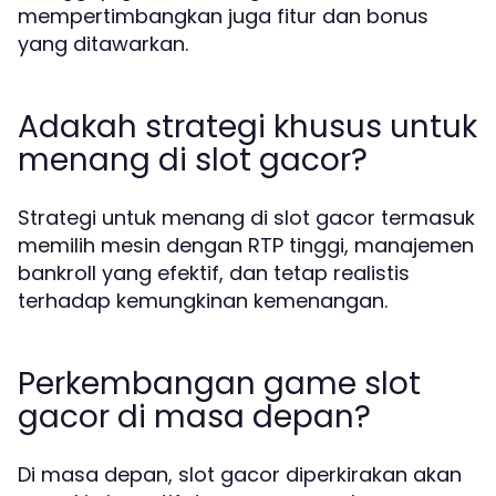
mempertimbangkan juga fitur dan bonus
yang ditawarkan.
Adakah strategi khusus untuk
menang di slot gacor?
Strategi untuk menang di slot gacor termasuk
memilih mesin dengan RTP tinggi, manajemen
bankroll yang efektif, dan tetap realistis
terhadap kemungkinan kemenangan.
Perkembangan game slot
gacor di masa depan?
Di masa depan, slot gacor diperkirakan akan