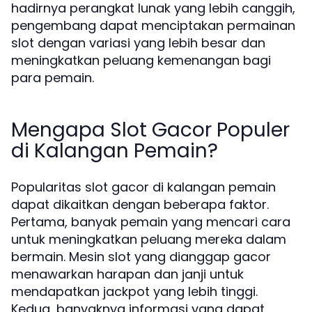
hadirnya perangkat lunak yang lebih canggih,
pengembang dapat menciptakan permainan
slot dengan variasi yang lebih besar dan
meningkatkan peluang kemenangan bagi
para pemain.
Mengapa Slot Gacor Populer
di Kalangan Pemain?
Popularitas slot gacor di kalangan pemain
dapat dikaitkan dengan beberapa faktor.
Pertama, banyak pemain yang mencari cara
untuk meningkatkan peluang mereka dalam
bermain. Mesin slot yang dianggap gacor
menawarkan harapan dan janji untuk
mendapatkan jackpot yang lebih tinggi.
Kedua, banyaknya informasi yang dapat