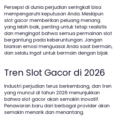
Persepsi di dunia perjudian seringkali bisa
mempengaruhi keputusan Anda. Meskipun
slot gacor memberikan peluang menang
yang lebih baik, penting untuk tetap realistis
dan mengingat bahwa semua permainan slot
bergantung pada keberuntungan. Jangan
biarkan emosi menguasai Anda saat bermain,
dan selalu ingat untuk bermain dengan bijak.
Tren Slot Gacor di 2026
Industri perjudian terus berkembang, dan tren
yang muncul di tahun 2026 menunjukkan
bahwa slot gacor akan semakin inovatif.
Penawaran baru dari berbagai provider akan
semakin menarik dan menantang.