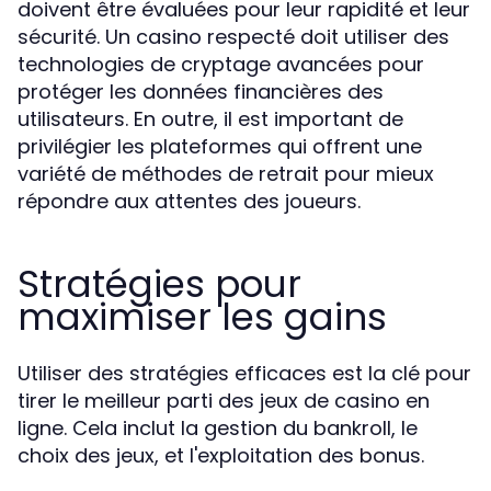
doivent être évaluées pour leur rapidité et leur
sécurité. Un casino respecté doit utiliser des
technologies de cryptage avancées pour
protéger les données financières des
utilisateurs. En outre, il est important de
privilégier les plateformes qui offrent une
variété de méthodes de retrait pour mieux
répondre aux attentes des joueurs.
Stratégies pour
maximiser les gains
Utiliser des stratégies efficaces est la clé pour
tirer le meilleur parti des jeux de casino en
ligne. Cela inclut la gestion du bankroll, le
choix des jeux, et l'exploitation des bonus.