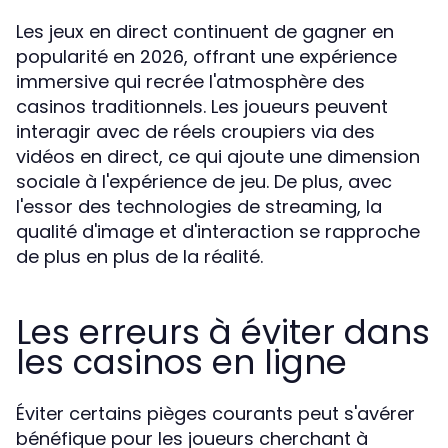
Les jeux en direct continuent de gagner en
popularité en 2026, offrant une expérience
immersive qui recrée l'atmosphère des
casinos traditionnels. Les joueurs peuvent
interagir avec de réels croupiers via des
vidéos en direct, ce qui ajoute une dimension
sociale à l'expérience de jeu. De plus, avec
l'essor des technologies de streaming, la
qualité d'image et d'interaction se rapproche
de plus en plus de la réalité.
Les erreurs à éviter dans
les casinos en ligne
Éviter certains pièges courants peut s'avérer
bénéfique pour les joueurs cherchant à