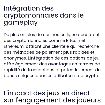
Intégration des
cryptomonnaies dans le
gameplay
De plus en plus de casinos en ligne acceptent
des cryptomonnaies comme Bitcoin et
Ethereum, attirant une clientèle qui recherche
des méthodes de paiement plus rapides et
anonymes. L'intégration de ces options de jeu
offre également des avantages en termes de
rapidité de transactions et potentiellement de
bonus uniques pour les utilisateurs de crypto.
L'impact des jeux en direct
sur l'engagement des joueurs