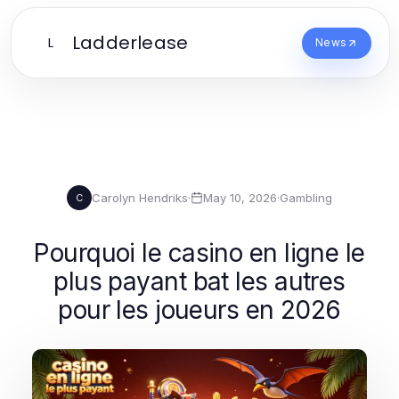
Ladderlease
L
News
Carolyn Hendriks
·
May 10, 2026
·
Gambling
C
Pourquoi le casino en ligne le
plus payant bat les autres
pour les joueurs en 2026