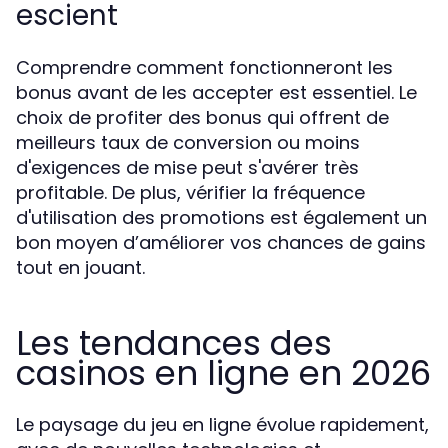
escient
Comprendre comment fonctionneront les
bonus avant de les accepter est essentiel. Le
choix de profiter des bonus qui offrent de
meilleurs taux de conversion ou moins
d'exigences de mise peut s'avérer très
profitable. De plus, vérifier la fréquence
d'utilisation des promotions est également un
bon moyen d’améliorer vos chances de gains
tout en jouant.
Les tendances des
casinos en ligne en 2026
Le paysage du jeu en ligne évolue rapidement,