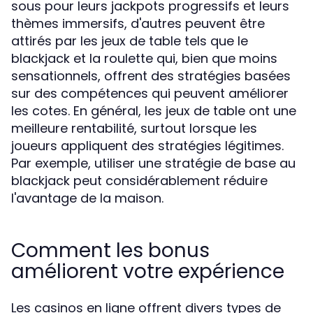
sous pour leurs jackpots progressifs et leurs
thèmes immersifs, d'autres peuvent être
attirés par les jeux de table tels que le
blackjack et la roulette qui, bien que moins
sensationnels, offrent des stratégies basées
sur des compétences qui peuvent améliorer
les cotes. En général, les jeux de table ont une
meilleure rentabilité, surtout lorsque les
joueurs appliquent des stratégies légitimes.
Par exemple, utiliser une stratégie de base au
blackjack peut considérablement réduire
l'avantage de la maison.
Comment les bonus
améliorent votre expérience
Les casinos en ligne offrent divers types de