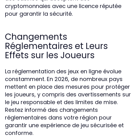
cryptomonnaies avec une licence réputée
pour garantir la sécurité.
Changements
Réglementaires et Leurs
Effets sur les Joueurs
La réglementation des jeux en ligne évolue
constamment. En 2026, de nombreux pays
mettent en place des mesures pour protéger
les joueurs, y compris des avertissements sur
le jeu responsable et des limites de mise.
Restez informé des changements
réglementaires dans votre région pour
garantir une expérience de jeu sécurisée et
conforme.