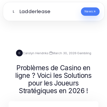
Ladderlease
L
News
Carolyn Hendriks
·
March 30, 2026
·
Gambling
C
Problèmes de Casino en
ligne ? Voici les Solutions
pour les Joueurs
Stratégiques en 2026 !