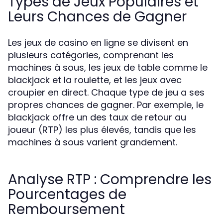
Types de Jeux Populaires et
Leurs Chances de Gagner
Les jeux de casino en ligne se divisent en
plusieurs catégories, comprenant les
machines à sous, les jeux de table comme le
blackjack et la roulette, et les jeux avec
croupier en direct. Chaque type de jeu a ses
propres chances de gagner. Par exemple, le
blackjack offre un des taux de retour au
joueur (RTP) les plus élevés, tandis que les
machines à sous varient grandement.
Analyse RTP : Comprendre les
Pourcentages de
Remboursement