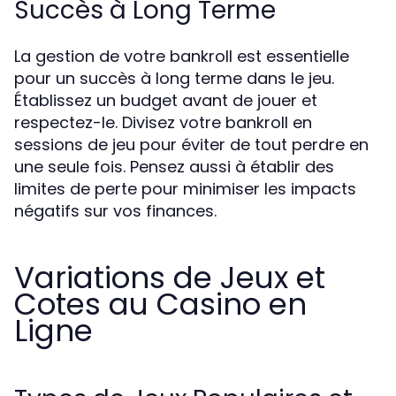
Succès à Long Terme
La gestion de votre bankroll est essentielle
pour un succès à long terme dans le jeu.
Établissez un budget avant de jouer et
respectez-le. Divisez votre bankroll en
sessions de jeu pour éviter de tout perdre en
une seule fois. Pensez aussi à établir des
limites de perte pour minimiser les impacts
négatifs sur vos finances.
Variations de Jeux et
Cotes au Casino en
Ligne