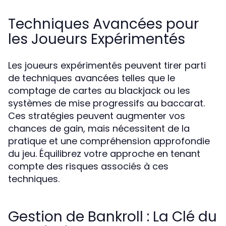
Techniques Avancées pour
les Joueurs Expérimentés
Les joueurs expérimentés peuvent tirer parti
de techniques avancées telles que le
comptage de cartes au blackjack ou les
systèmes de mise progressifs au baccarat.
Ces stratégies peuvent augmenter vos
chances de gain, mais nécessitent de la
pratique et une compréhension approfondie
du jeu. Équilibrez votre approche en tenant
compte des risques associés à ces
techniques.
Gestion de Bankroll : La Clé du