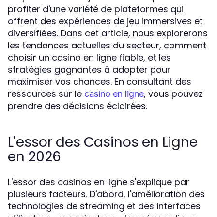
profiter d'une variété de plateformes qui
offrent des expériences de jeu immersives et
diversifiées. Dans cet article, nous explorerons
les tendances actuelles du secteur, comment
choisir un casino en ligne fiable, et les
stratégies gagnantes à adopter pour
maximiser vos chances. En consultant des
ressources sur le
, vous pouvez
casino en ligne
prendre des décisions éclairées.
L'essor des Casinos en Ligne
en 2026
L'essor des casinos en ligne s'explique par
plusieurs facteurs. D'abord, l'amélioration des
technologies de streaming et des interfaces