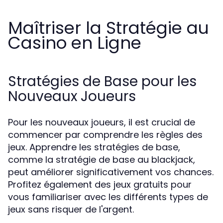
Maîtriser la Stratégie au
Casino en Ligne
Stratégies de Base pour les
Nouveaux Joueurs
Pour les nouveaux joueurs, il est crucial de
commencer par comprendre les règles des
jeux. Apprendre les stratégies de base,
comme la stratégie de base au blackjack,
peut améliorer significativement vos chances.
Profitez également des jeux gratuits pour
vous familiariser avec les différents types de
jeux sans risquer de l'argent.