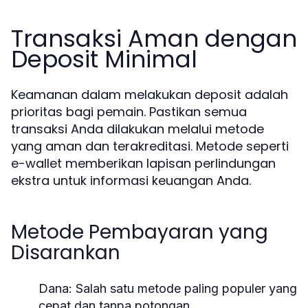
Transaksi Aman dengan
Deposit Minimal
Keamanan dalam melakukan deposit adalah
prioritas bagi pemain. Pastikan semua
transaksi Anda dilakukan melalui metode
yang aman dan terakreditasi. Metode seperti
e-wallet memberikan lapisan perlindungan
ekstra untuk informasi keuangan Anda.
Metode Pembayaran yang
Disarankan
Dana:
Salah satu metode paling populer yang
cepat dan tanpa potongan.