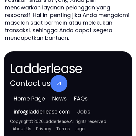
menawarkan layanan pelanggan yang
responsif. Hal ini penting jika Anda mengalami
masalah saat bermain atau melakukan
transaksi, sehingga Anda dapat segera
mendapatkan bantuan.
Ladderlease
Contact us
Home Page
News
FAQs
Jobs
info
@
ladderlease.com
Copyright
©
2026
Ladderlease
.
All rights reserved
About Us
Privacy
Terms
Legal