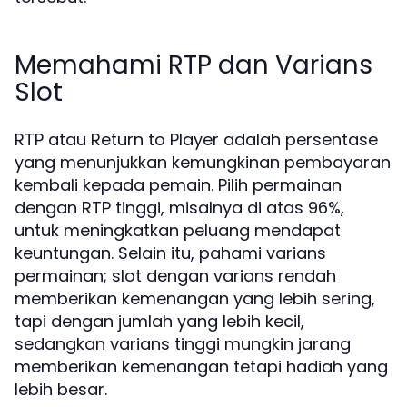
Memahami RTP dan Varians
Slot
RTP atau Return to Player adalah persentase
yang menunjukkan kemungkinan pembayaran
kembali kepada pemain. Pilih permainan
dengan RTP tinggi, misalnya di atas 96%,
untuk meningkatkan peluang mendapat
keuntungan. Selain itu, pahami varians
permainan; slot dengan varians rendah
memberikan kemenangan yang lebih sering,
tapi dengan jumlah yang lebih kecil,
sedangkan varians tinggi mungkin jarang
memberikan kemenangan tetapi hadiah yang
lebih besar.