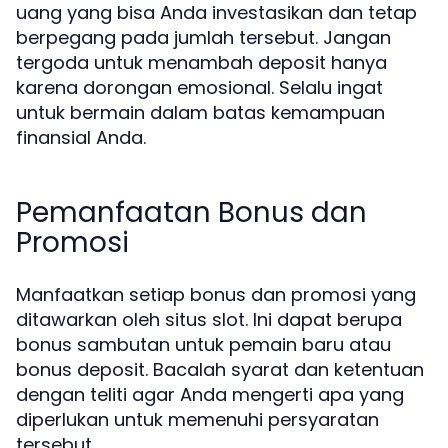
uang yang bisa Anda investasikan dan tetap
berpegang pada jumlah tersebut. Jangan
tergoda untuk menambah deposit hanya
karena dorongan emosional. Selalu ingat
untuk bermain dalam batas kemampuan
finansial Anda.
Pemanfaatan Bonus dan
Promosi
Manfaatkan setiap bonus dan promosi yang
ditawarkan oleh situs slot. Ini dapat berupa
bonus sambutan untuk pemain baru atau
bonus deposit. Bacalah syarat dan ketentuan
dengan teliti agar Anda mengerti apa yang
diperlukan untuk memenuhi persyaratan
tersebut.