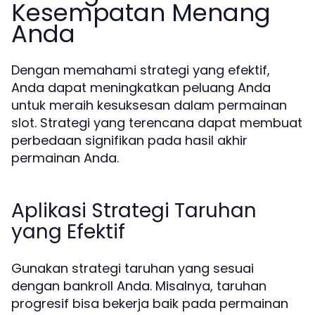
Kesempatan Menang
Anda
Dengan memahami strategi yang efektif,
Anda dapat meningkatkan peluang Anda
untuk meraih kesuksesan dalam permainan
slot. Strategi yang terencana dapat membuat
perbedaan signifikan pada hasil akhir
permainan Anda.
Aplikasi Strategi Taruhan
yang Efektif
Gunakan strategi taruhan yang sesuai
dengan bankroll Anda. Misalnya, taruhan
progresif bisa bekerja baik pada permainan