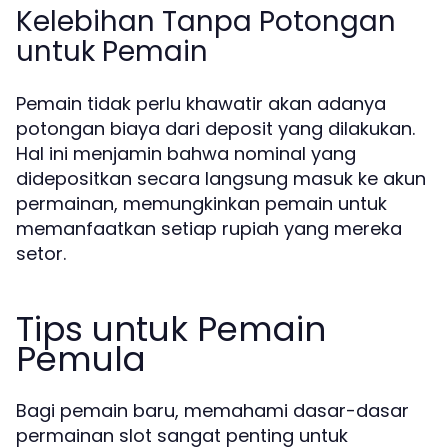
Kelebihan Tanpa Potongan
untuk Pemain
Pemain tidak perlu khawatir akan adanya
potongan biaya dari deposit yang dilakukan.
Hal ini menjamin bahwa nominal yang
didepositkan secara langsung masuk ke akun
permainan, memungkinkan pemain untuk
memanfaatkan setiap rupiah yang mereka
setor.
Tips untuk Pemain
Pemula
Bagi pemain baru, memahami dasar-dasar
permainan slot sangat penting untuk