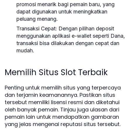
promosi menarik bagi pemain baru, yang
dapat digunakan untuk meningkatkan
peluang menang.
Transaksi Cepat:
Dengan pilihan deposit
menggunakan aplikasi e-wallet seperti Dana,
transaksi bisa dilakukan dengan cepat dan
mudah.
Memilih Situs Slot Terbaik
Penting untuk memilih situs yang terpercaya
dan terjamin keamanannya. Pastikan situs
tersebut memiliki lisensi resmi dan diketahui
oleh banyak pemain. Tinjau juga ulasan dari
pemain lain untuk mendapatkan gambaran
yang jelas mengenai reputasi situs tersebut.