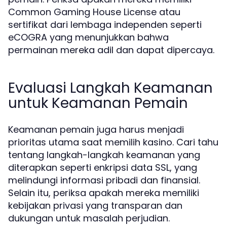
Common Gaming House License atau
sertifikat dari lembaga independen seperti
eCOGRA yang menunjukkan bahwa
permainan mereka adil dan dapat dipercaya.
Evaluasi Langkah Keamanan
untuk Keamanan Pemain
Keamanan pemain juga harus menjadi
prioritas utama saat memilih kasino. Cari tahu
tentang langkah-langkah keamanan yang
diterapkan seperti enkripsi data SSL, yang
melindungi informasi pribadi dan finansial.
Selain itu, periksa apakah mereka memiliki
kebijakan privasi yang transparan dan
dukungan untuk masalah perjudian.