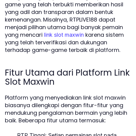
game yang telah terbukti memberikan hasil
yang adil dan transparan dalam bentuk
kemenangan. Misalnya, RTPLIVE188 dapat
menjadi pilihan utama bagi banyak pemain
yang mencari
karena sistem
link slot maxwin
yang telah terverifikasi dan dukungan
terhadap game-game terbaik di platform.
Fitur Utama dari Platform Link
Slot Maxwin
Platform yang menyediakan link slot maxwin
biasanya dilengkapi dengan fitur-fitur yang
mendukung pengalaman bermain yang lebih
baik. Beberapa fitur utama termasuk:
RTP Tinggi:
Setiap permainan slot pada