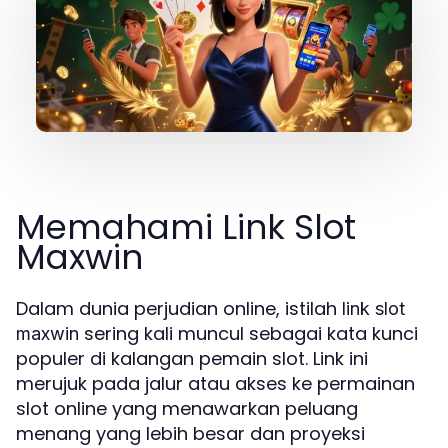
Memahami Link Slot
Maxwin
Dalam dunia perjudian online, istilah
link slot
sering kali muncul sebagai kata kunci
maxwin
populer di kalangan pemain slot. Link ini
merujuk pada jalur atau akses ke permainan
slot online yang menawarkan peluang
menang yang lebih besar dan proyeksi