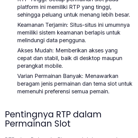
platform ini memiliki RTP yang tinggi,
sehingga peluang untuk menang lebih besar.
Keamanan Terjamin:
Situs-situs ini umumnya
memiliki sistem keamanan berlapis untuk
melindungi data pengguna.
Akses Mudah:
Memberikan akses yang
cepat dan stabil, baik di desktop maupun
perangkat mobile.
Varian Permainan Banyak:
Menawarkan
beragam jenis permainan dan tema slot untuk
memenuhi preferensi semua pemain.
Pentingnya RTP dalam
Permainan Slot