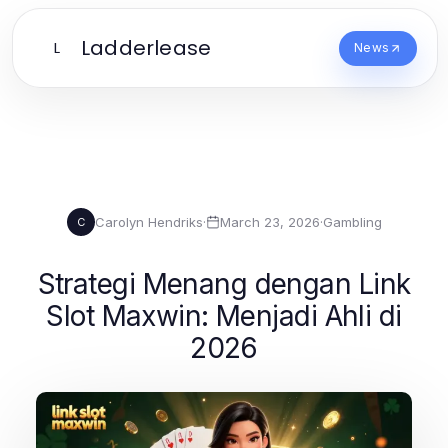
Ladderlease
L
News
Carolyn Hendriks
·
March 23, 2026
·
Gambling
C
Strategi Menang dengan Link
Slot Maxwin: Menjadi Ahli di
2026