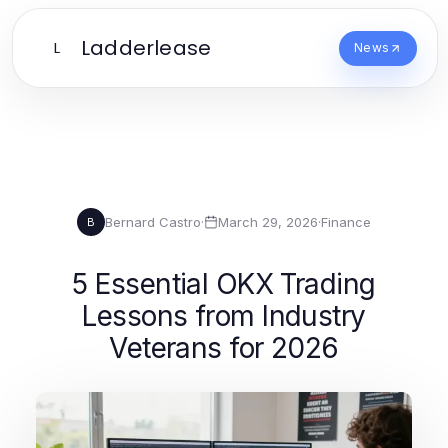
Ladderlease
L
News
Bernard Castro
·
March 29, 2026
·
Finance
B
5 Essential OKX Trading
Lessons from Industry
Veterans for 2026