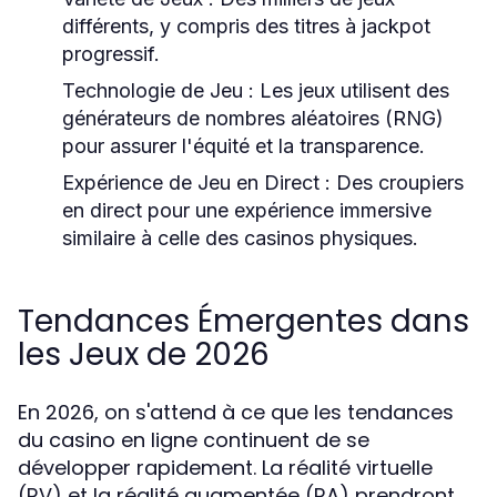
différents, y compris des titres à jackpot
progressif.
Technologie de Jeu :
Les jeux utilisent des
générateurs de nombres aléatoires (RNG)
pour assurer l'équité et la transparence.
Expérience de Jeu en Direct :
Des croupiers
en direct pour une expérience immersive
similaire à celle des casinos physiques.
Tendances Émergentes dans
les Jeux de 2026
En 2026, on s'attend à ce que les tendances
du casino en ligne continuent de se
développer rapidement. La réalité virtuelle
(RV) et la réalité augmentée (RA) prendront