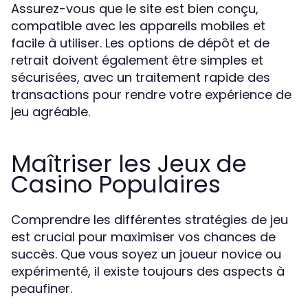
Assurez-vous que le site est bien conçu,
compatible avec les appareils mobiles et
facile à utiliser. Les options de dépôt et de
retrait doivent également être simples et
sécurisées, avec un traitement rapide des
transactions pour rendre votre expérience de
jeu agréable.
Maîtriser les Jeux de
Casino Populaires
Comprendre les différentes stratégies de jeu
est crucial pour maximiser vos chances de
succès. Que vous soyez un joueur novice ou
expérimenté, il existe toujours des aspects à
peaufiner.