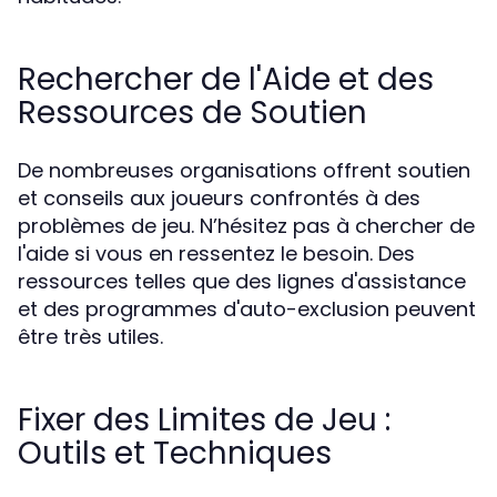
Rechercher de l'Aide et des
Ressources de Soutien
De nombreuses organisations offrent soutien
et conseils aux joueurs confrontés à des
problèmes de jeu. N’hésitez pas à chercher de
l'aide si vous en ressentez le besoin. Des
ressources telles que des lignes d'assistance
et des programmes d'auto-exclusion peuvent
être très utiles.
Fixer des Limites de Jeu :
Outils et Techniques