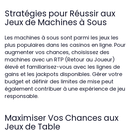
Stratégies pour Réussir aux
Jeux de Machines à Sous
Les machines à sous sont parmi les jeux les
plus populaires dans les casinos en ligne. Pour
augmenter vos chances, choisissez des
machines avec un RTP (Retour au Joueur)
élevé et familiarisez-vous avec les lignes de
gains et les jackpots disponibles. Gérer votre
budget et définir des limites de mise peut
également contribuer à une expérience de jeu
responsable.
Maximiser Vos Chances aux
Jeux de Table