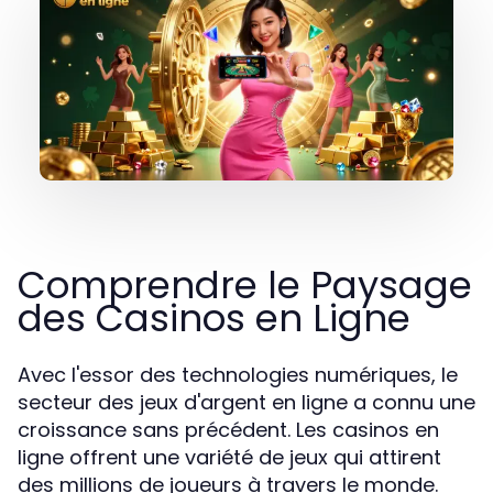
Comprendre le Paysage
des Casinos en Ligne
Avec l'essor des technologies numériques, le
secteur des jeux d'argent en ligne a connu une
croissance sans précédent. Les casinos en
ligne offrent une variété de jeux qui attirent
des millions de joueurs à travers le monde.