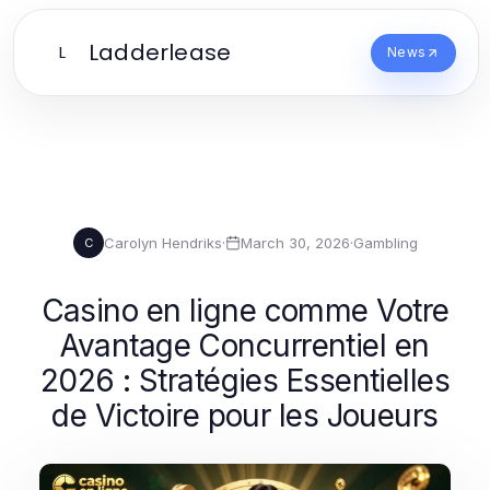
Ladderlease
L
News
Carolyn Hendriks
·
March 30, 2026
·
Gambling
C
Casino en ligne comme Votre
Avantage Concurrentiel en
2026 : Stratégies Essentielles
de Victoire pour les Joueurs