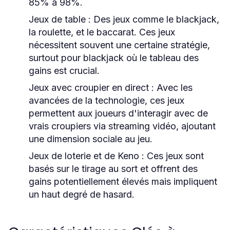
85% à 98%.
Jeux de table :
Des jeux comme le blackjack,
la roulette, et le baccarat. Ces jeux
nécessitent souvent une certaine stratégie,
surtout pour blackjack où le tableau des
gains est crucial.
Jeux avec croupier en direct :
Avec les
avancées de la technologie, ces jeux
permettent aux joueurs d'interagir avec de
vrais croupiers via streaming vidéo, ajoutant
une dimension sociale au jeu.
Jeux de loterie et de Keno :
Ces jeux sont
basés sur le tirage au sort et offrent des
gains potentiellement élevés mais impliquent
un haut degré de hasard.