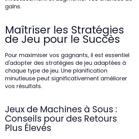
gains.
Maîtriser les Stratégies
de Jeu pour le Succès
Pour maximiser vos gagnants, il est essentiel
d'adopter des stratégies de jeu adaptées à
chaque type de jeu. Une planification
minutieuse peut significativement améliorer
vos résultats.
Jeux de Machines à Sous :
Conseils pour des Retours
Plus Élevés