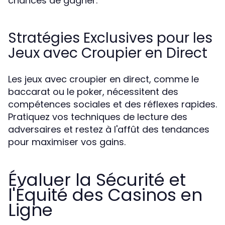
chances de gagner.
Stratégies Exclusives pour les
Jeux avec Croupier en Direct
Les jeux avec croupier en direct, comme le
baccarat ou le poker, nécessitent des
compétences sociales et des réflexes rapides.
Pratiquez vos techniques de lecture des
adversaires et restez à l'affût des tendances
pour maximiser vos gains.
Évaluer la Sécurité et
l'Équité des Casinos en
Ligne