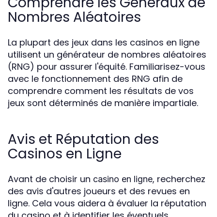
Comprendre les Généraux de
Nombres Aléatoires
La plupart des jeux dans les casinos en ligne
utilisent un générateur de nombres aléatoires
(RNG) pour assurer l'équité. Familiarisez-vous
avec le fonctionnement des RNG afin de
comprendre comment les résultats de vos
jeux sont déterminés de manière impartiale.
Avis et Réputation des
Casinos en Ligne
Avant de choisir un
, recherchez
casino en ligne
des avis d'autres joueurs et des revues en
ligne. Cela vous aidera à évaluer la réputation
du casino et à identifier les éventuels