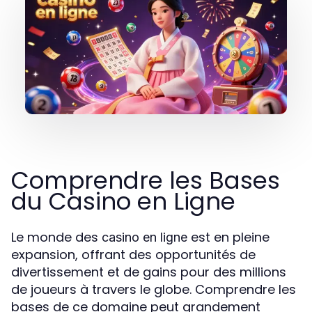
Comprendre les Bases
du Casino en Ligne
Le monde des
est en pleine
casino en ligne
expansion, offrant des opportunités de
divertissement et de gains pour des millions
de joueurs à travers le globe. Comprendre les
bases de ce domaine peut grandement