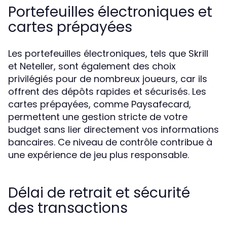
Portefeuilles électroniques et
cartes prépayées
Les portefeuilles électroniques, tels que Skrill
et Neteller, sont également des choix
privilégiés pour de nombreux joueurs, car ils
offrent des dépôts rapides et sécurisés. Les
cartes prépayées, comme Paysafecard,
permettent une gestion stricte de votre
budget sans lier directement vos informations
bancaires. Ce niveau de contrôle contribue à
une expérience de jeu plus responsable.
Délai de retrait et sécurité
des transactions