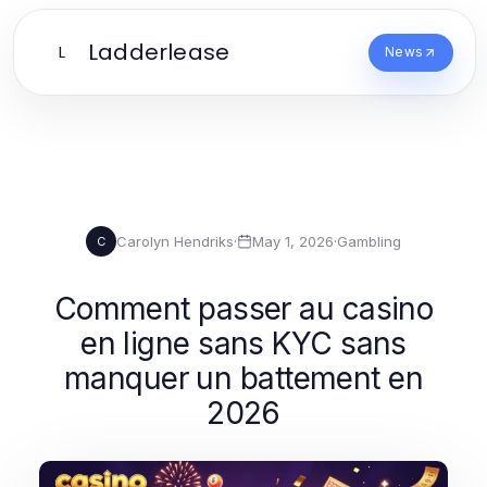
Ladderlease
L
News
Carolyn Hendriks
·
May 1, 2026
·
Gambling
C
Comment passer au casino
en ligne sans KYC sans
manquer un battement en
2026