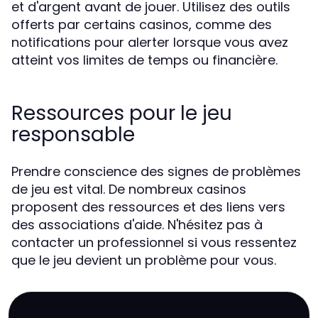
et d'argent avant de jouer. Utilisez des outils
offerts par certains casinos, comme des
notifications pour alerter lorsque vous avez
atteint vos limites de temps ou financière.
Ressources pour le jeu
responsable
Prendre conscience des signes de problèmes
de jeu est vital. De nombreux casinos
proposent des ressources et des liens vers
des associations d'aide. N'hésitez pas à
contacter un professionnel si vous ressentez
que le jeu devient un problème pour vous.