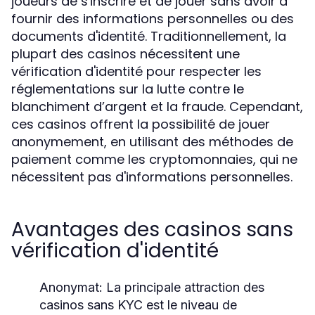
joueurs de s'inscrire et de jouer sans avoir à
fournir des informations personnelles ou des
documents d'identité. Traditionnellement, la
plupart des casinos nécessitent une
vérification d'identité pour respecter les
réglementations sur la lutte contre le
blanchiment d’argent et la fraude. Cependant,
ces casinos offrent la possibilité de jouer
anonymement, en utilisant des méthodes de
paiement comme les cryptomonnaies, qui ne
nécessitent pas d'informations personnelles.
Avantages des casinos sans
vérification d'identité
Anonymat:
La principale attraction des
casinos sans KYC est le niveau de