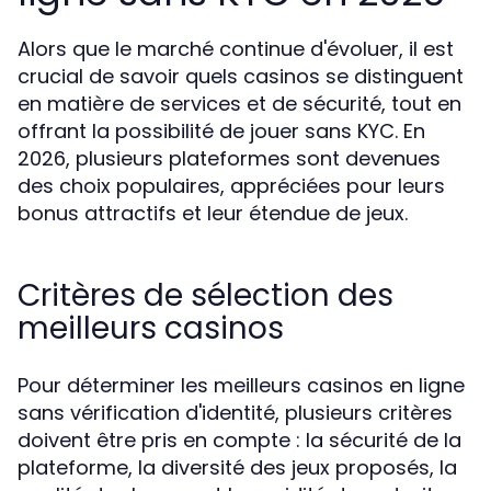
Alors que le marché continue d'évoluer, il est
crucial de savoir quels casinos se distinguent
en matière de services et de sécurité, tout en
offrant la possibilité de jouer sans KYC. En
2026, plusieurs plateformes sont devenues
des choix populaires, appréciées pour leurs
bonus attractifs et leur étendue de jeux.
Critères de sélection des
meilleurs casinos
Pour déterminer les meilleurs casinos en ligne
sans vérification d'identité, plusieurs critères
doivent être pris en compte : la sécurité de la
plateforme, la diversité des jeux proposés, la