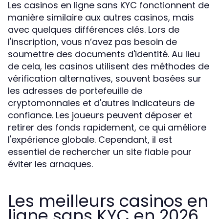
Les casinos en ligne sans KYC fonctionnent de
manière similaire aux autres casinos, mais
avec quelques différences clés. Lors de
l'inscription, vous n’avez pas besoin de
soumettre des documents d'identité. Au lieu
de cela, les casinos utilisent des méthodes de
vérification alternatives, souvent basées sur
les adresses de portefeuille de
cryptomonnaies et d'autres indicateurs de
confiance. Les joueurs peuvent déposer et
retirer des fonds rapidement, ce qui améliore
l'expérience globale. Cependant, il est
essentiel de rechercher un site fiable pour
éviter les arnaques.
Les meilleurs casinos en
ligne sans KYC en 2026