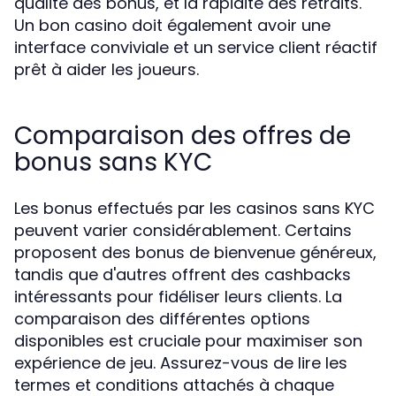
qualité des bonus, et la rapidité des retraits.
Un bon casino doit également avoir une
interface conviviale et un service client réactif
prêt à aider les joueurs.
Comparaison des offres de
bonus sans KYC
Les bonus effectués par les casinos sans KYC
peuvent varier considérablement. Certains
proposent des bonus de bienvenue généreux,
tandis que d'autres offrent des cashbacks
intéressants pour fidéliser leurs clients. La
comparaison des différentes options
disponibles est cruciale pour maximiser son
expérience de jeu. Assurez-vous de lire les
termes et conditions attachés à chaque