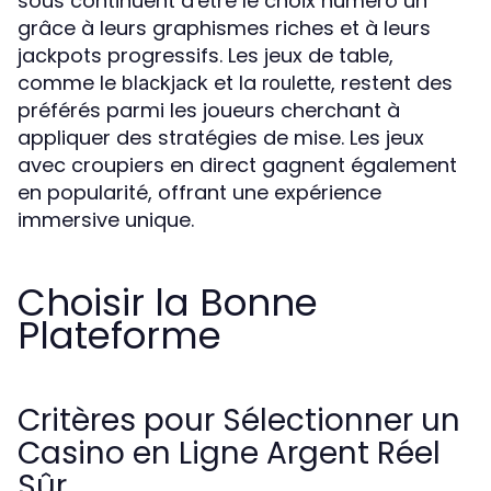
sous continuent d'être le choix numéro un
grâce à leurs graphismes riches et à leurs
jackpots progressifs. Les jeux de table,
comme le
et la
, restent des
blackjack
roulette
préférés parmi les joueurs cherchant à
appliquer des stratégies de mise. Les jeux
avec croupiers en direct gagnent également
en popularité, offrant une expérience
immersive unique.
Choisir la Bonne
Plateforme
Critères pour Sélectionner un
Casino en Ligne Argent Réel
Sûr