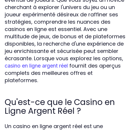
cherchant à explorer l'univers du jeu ou un
joueur expérimenté désireux de raffiner ses
stratégies, comprendre les nuances des
casinos en ligne est essentiel. Avec une
multitude de jeux, de bonus et de plateformes
disponibles, la recherche d'une expérience de
jeu enrichissante et sécurisée peut sembler
écrasante. Lorsque vous explorez les options,
fournit des aperçus
casino en ligne argent réel
complets des meilleures offres et
plateformes.
Qu'est-ce que le Casino en
Ligne Argent Réel ?
Un casino en ligne argent réel est une