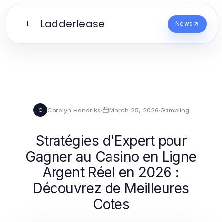
Ladderlease
L
News
Carolyn Hendriks
·
March 25, 2026
·
Gambling
C
Stratégies d'Expert pour
Gagner au Casino en Ligne
Argent Réel en 2026 :
Découvrez de Meilleures
Cotes