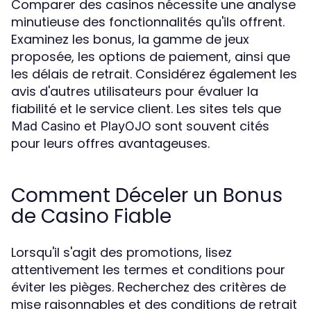
Comparer des casinos nécessite une analyse
minutieuse des fonctionnalités qu'ils offrent.
Examinez les bonus, la gamme de jeux
proposée, les options de paiement, ainsi que
les délais de retrait. Considérez également les
avis d'autres utilisateurs pour évaluer la
fiabilité et le service client. Les sites tels que
et
sont souvent cités
Mad Casino
PlayOJO
pour leurs offres avantageuses.
Comment Déceler un Bonus
de Casino Fiable
Lorsqu'il s'agit des promotions, lisez
attentivement les termes et conditions pour
éviter les pièges. Recherchez des critères de
mise raisonnables et des conditions de retrait