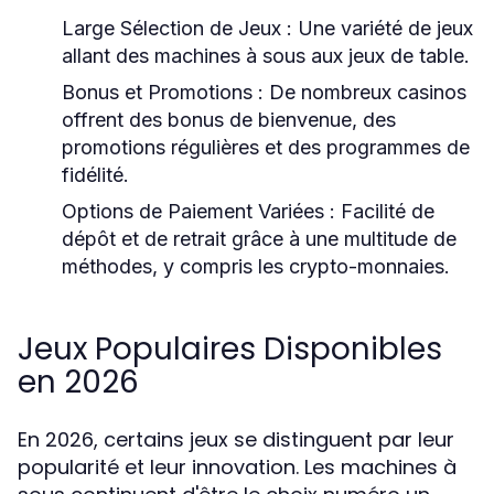
Large Sélection de Jeux
: Une variété de jeux
allant des machines à sous aux jeux de table.
Bonus et Promotions
: De nombreux casinos
offrent des bonus de bienvenue, des
promotions régulières et des programmes de
fidélité.
Options de Paiement Variées
: Facilité de
dépôt et de retrait grâce à une multitude de
méthodes, y compris les crypto-monnaies.
Jeux Populaires Disponibles
en 2026
En 2026, certains jeux se distinguent par leur
popularité et leur innovation. Les machines à