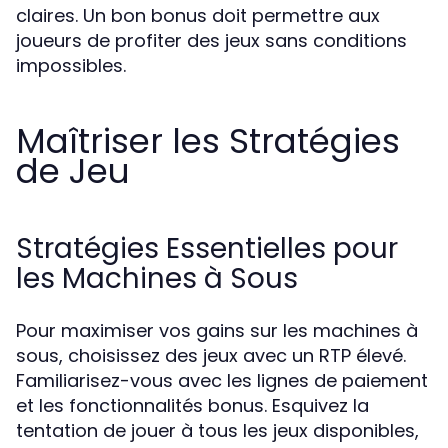
claires. Un bon bonus doit permettre aux
joueurs de profiter des jeux sans conditions
impossibles.
Maîtriser les Stratégies
de Jeu
Stratégies Essentielles pour
les Machines à Sous
Pour maximiser vos gains sur les machines à
sous, choisissez des jeux avec un RTP élevé.
Familiarisez-vous avec les lignes de paiement
et les fonctionnalités bonus. Esquivez la
tentation de jouer à tous les jeux disponibles,