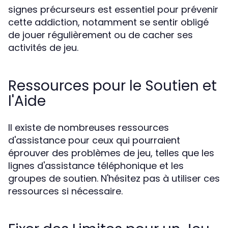
signes précurseurs est essentiel pour prévenir
cette addiction, notamment se sentir obligé
de jouer régulièrement ou de cacher ses
activités de jeu.
Ressources pour le Soutien et
l'Aide
Il existe de nombreuses ressources
d'assistance pour ceux qui pourraient
éprouver des problèmes de jeu, telles que les
lignes d'assistance téléphonique et les
groupes de soutien. N'hésitez pas à utiliser ces
ressources si nécessaire.